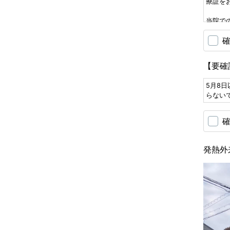
療証を
当院で
お持ち
（大阪
場合は約
程度か
【要確
あくま
（例）
5月8
・抗原
らない
・抗原検
・抗原検
・コロ
れなく
※コロナ
※イン
発熱外
上経過
となり
このよ
せて頂
なるこ