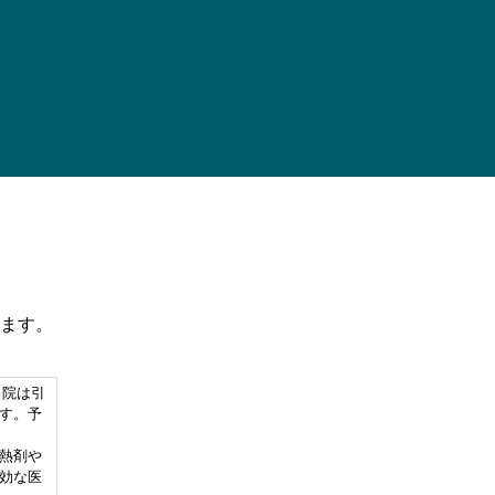
えます。
当院は引
す。予
熱剤や
効な医