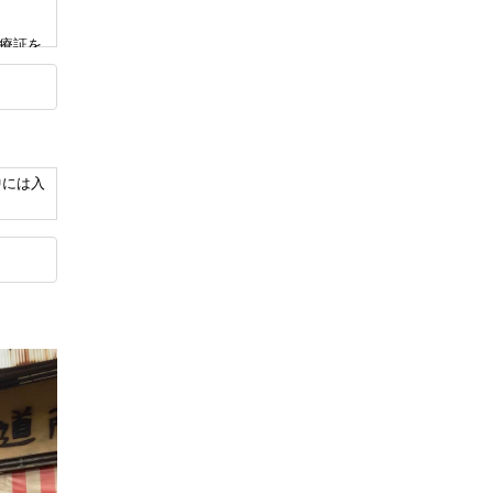
療証を
病や小児
陽性の
100円
中には入
400円
を希望さ
8時間以
で対応さ
が高く