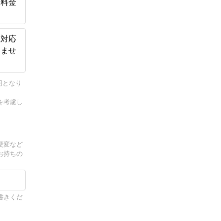
加料金
服対応
いませ
円となり
を考慮し
硬変など
お持ちの
書きくだ