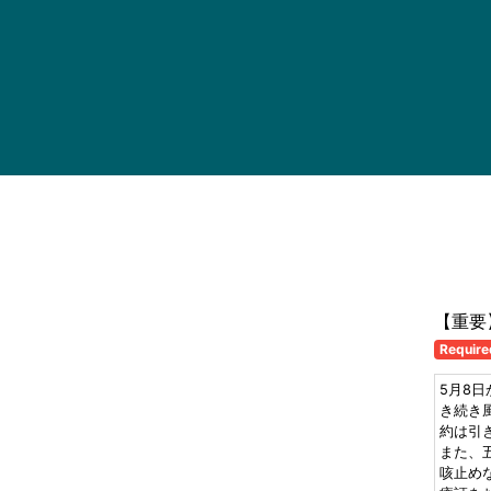
【重要
Require
5月8
き続き
約は引き
また、
咳止め