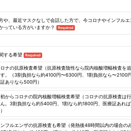
方や、最近マスクなしで会話した方で、今コロナやインフルエ
かっている方がいますか？
Required
関する希望
Required
コロナの抗原検査希望（抗原検査陰性なら院内核酸増幅検査を
す。（3割負担なら約4100円〜6300円、1割負担なら〜2100
証ありなら500円）
最初からコロナの院内核酸増幅検査希望（コロナの抗原検査は
ん。3割負担なら約5400円、1割なら約1800円、医療証あれば
円）
インフルエンザの抗原検査も希望（発熱後48時間以内の場合の