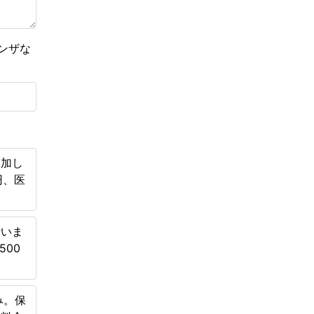
ンザな
追加し
円、医
行いま
500
み。保