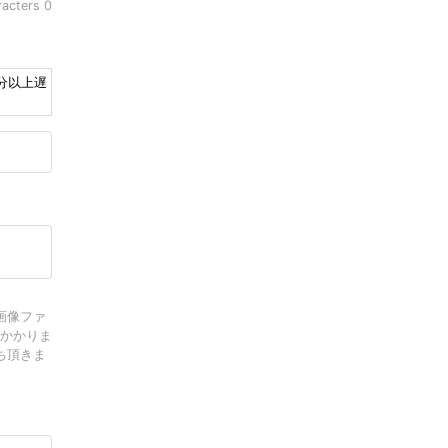
racters
0
分以上遅
画像ファ
上かかりま
ち頂きま