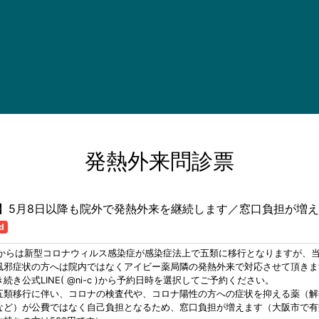
発熱外来問診票
】5月8日以降も院外で発熱外来を継続します／窓口負担が増
d
日からは新型コロナウィルス感染症が感染症法上で五類に移行となりますが、
風邪症状の方へは院内ではなくアイビー薬局隣の発熱外来で対応させて頂きま
続き公式LINE( @ni-c )から予約日時を選択してご予約ください。
五類移行に伴い、コロナの検査代や、コロナ陽性の方への症状を抑える薬（解
など）が公費ではなく自己負担となるため、窓口負担が増えます（大阪市で有