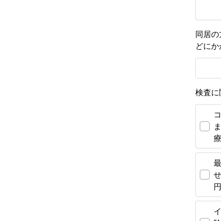
同居の
どにか
検査に
ま
療
せ