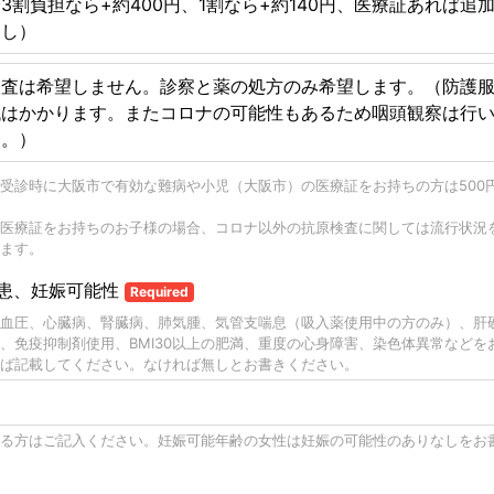
3割負担なら+約400円、1割なら+約140円、医療証あれば追
なし）
検査は希望しません。診察と薬の処方のみ希望します。（防護
代はかかります。またコロナの可能性もあるため咽頭観察は行
ん。）
受診時に大阪市で有効な難病や小児（大阪市）の医療証をお持ちの方は500
医療証をお持ちのお子様の場合、コロナ以外の抗原検査に関しては流行状況
ます。
患、妊娠可能性
Required
血圧、心臓病、腎臓病、肺気腫、気管支喘息（吸入薬使用中の方のみ）、肝
、免疫抑制剤使用、BMI30以上の肥満、重度の心身障害、染色体異常などを
ば記載してください。なければ無しとお書きください。
る方はご記入ください。妊娠可能年齢の女性は妊娠の可能性のありなしをお