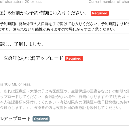
f characters 20 or less
Current number of cha
認】5分前から予約時刻にお入りください。
Required
〜予約時刻に発熱外来の入口扉を手で開けてお入りください。予約時刻より10
ますと、診られない可能性がありますので悪しからずご了承ください。
確認し、了解しました。
、医療証(:あれば)アップロード
Required
 is 100 MB or less.
、あれば医療証（大阪の子ども医療証や、生活保護の医療券など）の鮮明な
ップロードしてください。保険証がない場合、自費になりますので1万円以
本人確認書類を添付してください（有効期限内の保険証を後日軽快後にお持
金対応します。）。医療券の方は夜間休日の医療証を添付してください。
ルアップロード
Optional