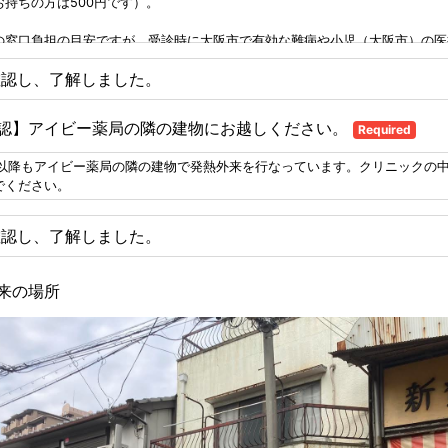
お持ちの方は500円です）。
の窓口負担の目安ですが、受診時に大阪市で有効な難病や小児（大阪市）の医
の方は500円となります。一方、例えば3割負担の保険証をお持ちで、かつ難
確認し、了解しました。
市）、生活保護などの医療証をお持ちでない場合、コロナの検査をしてコロナ
4100円〜6300円程度かかります。1割負担の保険証を持ちの方は1400円〜2
かります。
認】アイビー薬局の隣の建物にお越しください。
Required
で目安ですが、具体的には
3割負担の保険証の方の場合
日以降もアイビー薬局の隣の建物で発熱外来を行なっています。クリニックの
検査で陽性だった場合は約4100円
でください。
査陰性で、院内COVID-19核酸増幅検査を行って陽性だった場合は約6300円
査を行わず、いきなり院内COVID-19核酸増幅検査を行って陽性の場合は約5
ナの検査を希望せず診察と院外処方→約2300円 （風邪症状でコロナの検査
確認し、了解しました。
ても、コロナの可能性も考慮して防護服対応を行います。）
陰性の場合は-約420円
フルの検査も行う場合は+約400円（発熱後48時間以内の場合のみ検査対象。4
来の場所
した場合は検査対象外）
ます。
うに5月8日以降は五類以降となりますが、当院では引き続き院外の発熱外来
くこと、および（大阪市で有効な医療証をお持ちでない方は）発熱外来の費用
とをご了解頂いた上でご受診ください。