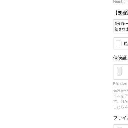
Number o
【要確
5分前
刻され
保険証
File size
保険証や
イルをア
す。何か
したら返
ファイ