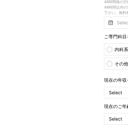
48時間後の
48時間以内
下さい。無料相
ご専門科目
内科
その他
現在の年収
現在のご年