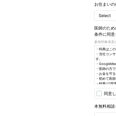
お住まいの
医師のための
条件に同意
参加対象者及
・特典はこの
・当社コンサ
す。
・Googl
・医師の方で
・お金を守る
・初めて医師
・特典は1世
・特典のお渡
同意
・面談ご連絡
・十分な面談
・面談前、面
本無料相談