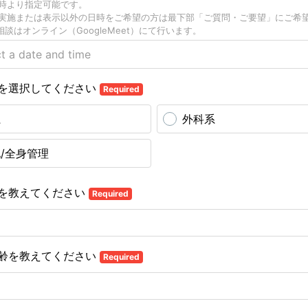
日時より指定可能です。
の実施または表示以外の日時をご希望の方は最下部「ご質問・ご要望」にご希
談はオンライン（GoogleMeet）にて行います。
を選択してください
Required
系
外科系
/全身管理
を教えてください
Required
齢を教えてください
Required