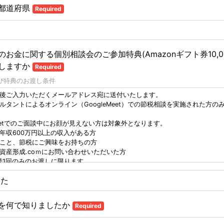
都道府県
Required
お金に関する個別相談会のご参加特典(Amazonギフト券10,0
しますか
Required
び特典のお渡し条件
後ご入力いただくメールアドレス宛に送付いたします。
ルタントによるオンライン（GoogleMeet）での節税相談を実施された方の
eMeetでのご面談中にお顔が見えない方は対象外となります。
年収600万円以上の収入がある方
こと、節税にご興味をお持ちの方
資産形成.coｍにお問い合わせいただいた方
帯1回のみのお渡しに限ります。
しは、ご面談後1カ月前後かかる場合がございます。
した
の取れない方には特典をお渡しできない場合がございます。
時間を確保頂けない場合は対象外となります。
談中、面談後の質問事項にお答え頂けない場合は対象外となります。
を何で知りましたか
Required