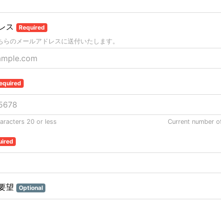
レス
Required
ちらのメールアドレスに送付いたします。
equired
racters 20 or less
Current number o
uired
要望
Optional