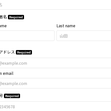
者名
Required
name
Last name
アドレス
Required
m email
号
Required