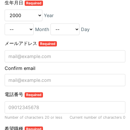
生年月日
Required
Year
Month
Day
メールアドレス
Required
Confirm email
電話番号
Required
Number of characters 20 or less
Current number of characters
0
希望職種
Required