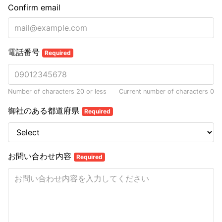
Confirm email
電話番号
Required
Number of characters 20 or less
Current number of characters
0
御社のある都道府県
Required
お問い合わせ内容
Required