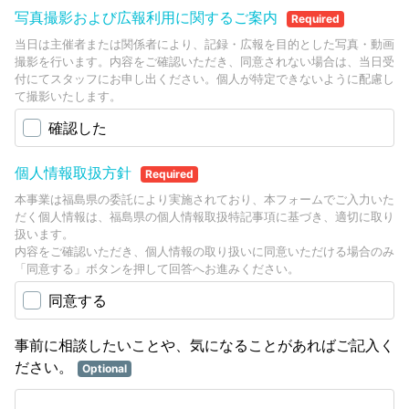
写真撮影および広報利用に関するご案内
Required
当日は主催者または関係者により、記録・広報を目的とした写真・動画
撮影を行います。内容をご確認いただき、同意されない場合は、当日受
付にてスタッフにお申し出ください。個人が特定できないように配慮し
て撮影いたします。
確認した
個人情報取扱方針
Required
本事業は福島県の委託により実施されており、本フォームでご入力いた
だく個人情報は、福島県の個人情報取扱特記事項に基づき、適切に取り
扱います。
内容をご確認いただき、個人情報の取り扱いに同意いただける場合のみ
「同意する」ボタンを押して回答へお進みください。
同意する
事前に相談したいことや、気になることがあればご記入く
ださい。
Optional