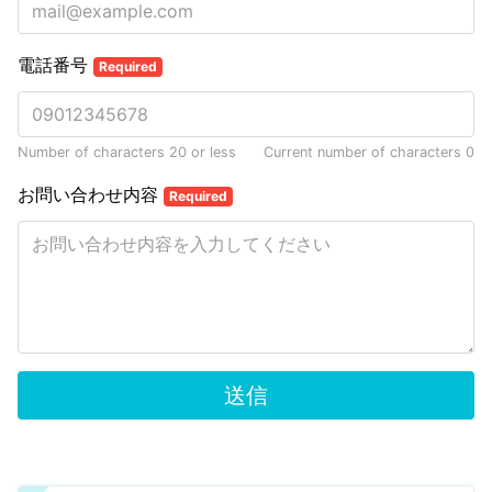
電話番号
Required
Number of characters 20 or less
Current number of characters
0
お問い合わせ内容
Required
送信