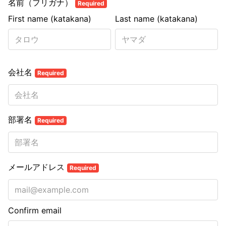
名前（フリガナ）
Required
First name (katakana)
Last name (katakana)
会社名
Required
部署名
Required
メールアドレス
Required
Confirm email