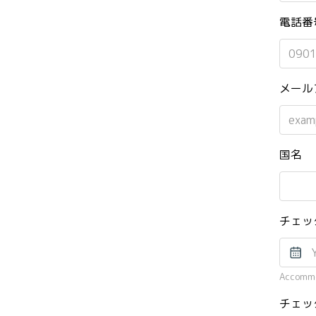
電話番号
メールア
国名 Co
チェッ
Accommo
チェッ