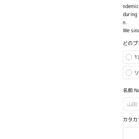
ndemic
during
n.
We sin
どのプ
1
リ
名前 N
カタカナ