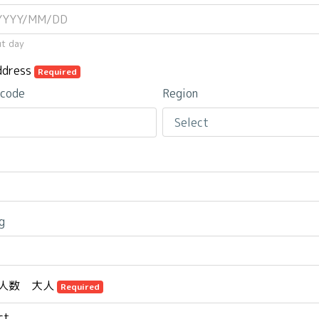
ut day
dress
Required
 code
Region
g
人数 大人
Required