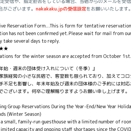
定受信や、指定拒否をしている場合、当宿からのメールを受信
合がございます。
nakakaku.jpの受信設定
をお願いいたします
ve Reservation Form...This is form for tentative reservation
tion has not been confirmed yet.Please wait for mail from ou
y take several days to reply.
★★
ations for the winter season are accepted from October 1st
年始・週末の団体受け入れについて（冬季）』
家族経営の小さな民宿で、客室数も限られており、加えてコロ
手不足も影響し、年末年始及び週末の団体様のご予約には対応
でございます。何卒ご理解賜りますようお願い申し上げます。
ing Group Reservations During the Year-End/New Year Holida
ds (Winter Season)
 a small, family-run guesthouse with a limited number of roo
 limited capacity and ongoing staff shortages since the COVI