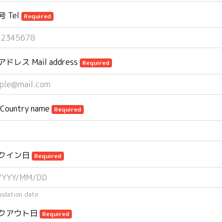
 Tel
Required
ドレス Mail address
Required
untry name
Required
クイン日
Required
dation date
クアウト日
Required