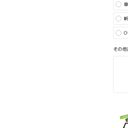
車
新
O
その他