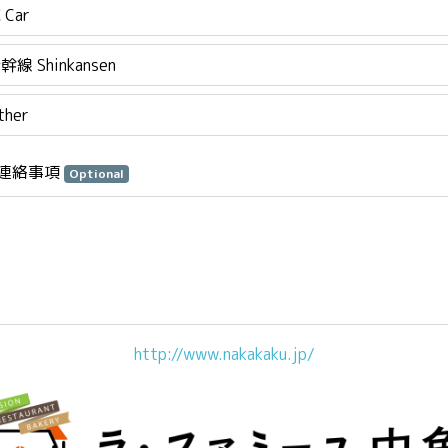
 Car
幹線 Shinkansen
ther
連絡事項
Optional
http://www.nakakaku.jp/