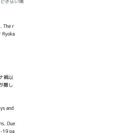
できない場
。
. The r
r Ryoka
.
ナ禍以
が難し
ys and
ms. Due
D-19 pa