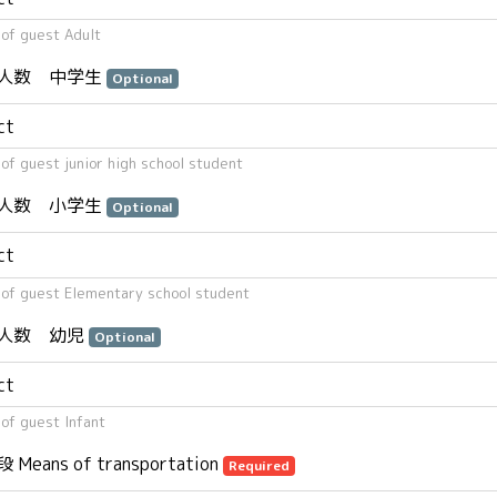
of guest Adult
人数 中学生
Optional
f guest junior high school student
人数 小学生
Optional
of guest Elementary school student
人数 幼児
Optional
of guest Infant
Means of transportation
Required