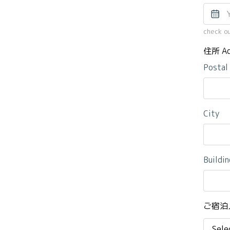
check o
住所 Ad
Postal
City
Buildin
ご宿泊