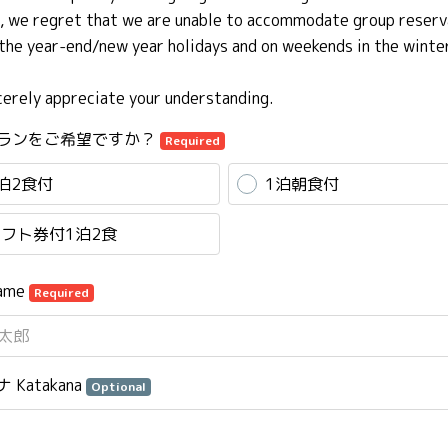
, we regret that we are unable to accommodate group reserv
 the year-end/new year holidays and on weekends in the winte
cerely appreciate your understanding.
ランをご希望ですか？
Required
泊2食付
1泊朝食付
フト券付1泊2食
ame
Required
 Katakana
Optional