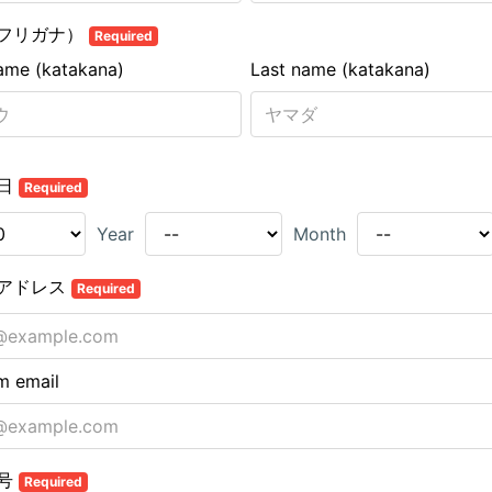
フリガナ）
Required
name (katakana)
Last name (katakana)
日
Required
Year
Month
アドレス
Required
m email
号
Required