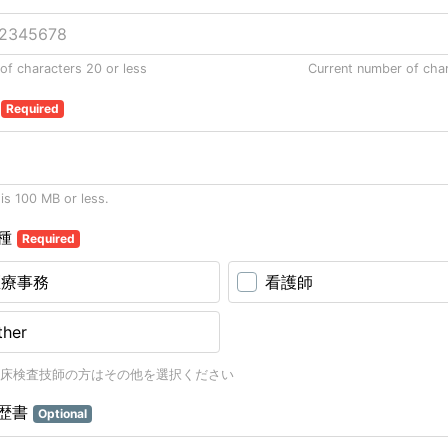
f characters 20 or less
Current number of cha
書
Required
 is 100 MB or less.
種
Required
医療事務
看護師
ther
床検査技師の方はその他を選択ください
歴書
Optional