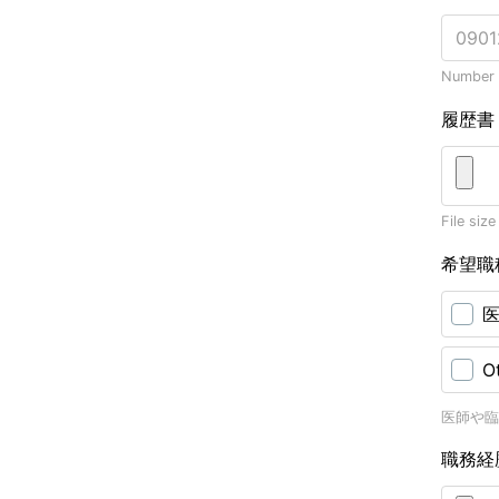
Number o
履歴
File size
希望職
O
医師や臨
職務経