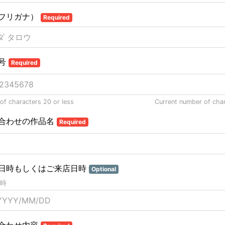
フリガナ）
Required
号
Required
f characters 20 or less
Current number of cha
合わせの作品名
Required
日時もしくはご来店日時
Optional
時