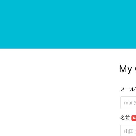
My
メール
名前
R