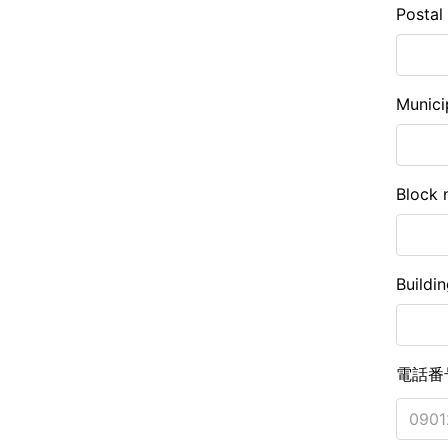
Postal
Munici
Block 
Buildi
電話番