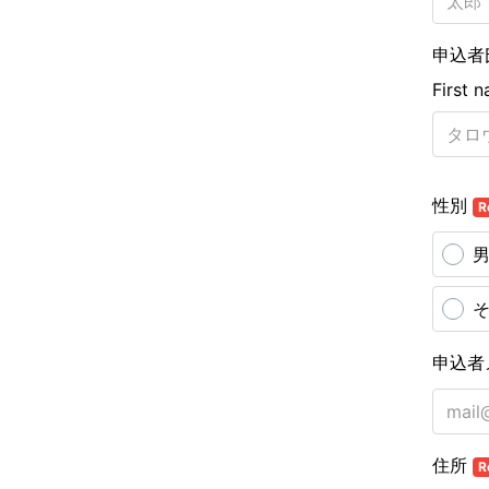
申込者
First 
性別
R
申込者
住所
R