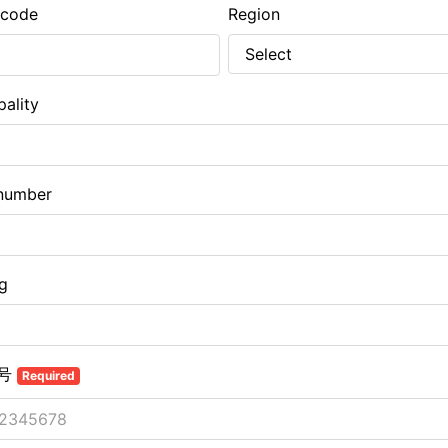
 code
Region
pality
number
ng
号
Required