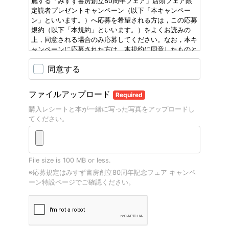
施する「みすず書房創立80周年フェア」店頭フェア限
定読者プレゼントキャンペーン（以下「本キャンペー
ン」といいます。）へ応募を希望される方は，この応募
規約（以下「本規約」といいます。）をよくお読みの
上，同意される場合のみ応募してください。なお，本キ
ャンペーンに応募された方は，本規約に同意したものと
みなします。
同意する
第1条（適用）
本規約は，本キャンペーンの応募者（以下，「応募者」
といいます。）と当社との間の本キャンペーンに関わる
ファイルアップロード
Required
一切の関係に適用されます。
第2条（個人情報の提供）
購入レシートと本が一緒に写った写真をアップロードし
本キャンペーンへの応募にあたり応募者の氏名や住所等
てください。
を正確に提供して頂く必要がある場合，提供された内容
の全部又は一部について，虚偽，誤記又は記載漏れがあ
った場合には，本キャンペーンの対象外とさせて頂くこ
とがあります。
File size is 100 MB or less.
第3条（応募者の投稿やデータファイル）
※応募規定はみすず書房創立80周年記念フェア キャンペ
1. 応募者は，当社及び当社から本サービスを承継した第
ーン特設ページでご確認ください。
三者に対して，自らが本キャンペーンを通じてアップロ
ードした投稿やデータファイルについて使用，複製，配
布，他言語への翻訳を含む派生著作物の作成，表示及び
実行に関する全世界的，無償，非独占的，サブライセン
ス可能かつ譲渡可能なライセンスを付与し，著作者人格