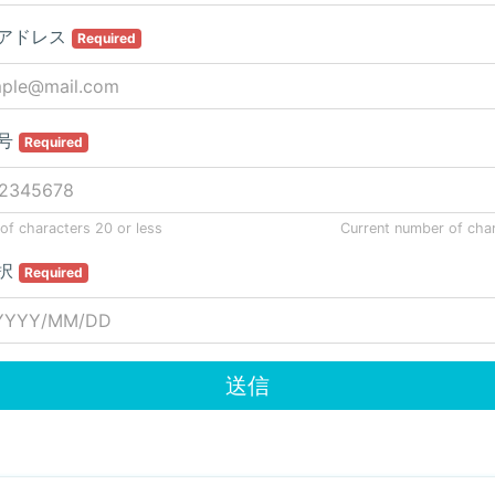
アドレス
Required
号
Required
f characters 20 or less
Current number of cha
択
Required
送信