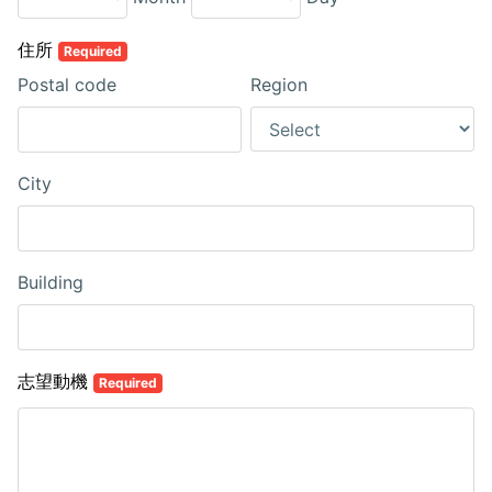
住所
Required
Postal code
Region
City
Building
志望動機
Required