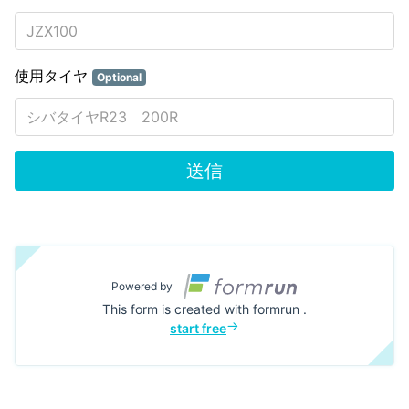
使用タイヤ
Optional
送信
Powered by
This form is created with formrun .
start free