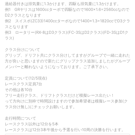
過給器付きは排気量に1.3かけます、四駆も排気量に1.3かけます。
例1 GRヤリスは1600ccターボで四駆なので1600×1.6=2560ccなので
D2クラスとなります
例2 スイスポ(ZC33)1400ccターボなので1400×1.3=1820ccでD3クラ
スとなります
例3 ロータリー(RX-8はD3クラス)(FC-3SはD2クラス)(FD-3SはD1ク
ラス)
クラス分けについて
グリップ、ドリフト共にクラス分けしてますがグループで一緒に走れた
方が良いと思いますので新たにグリップクラス追加しましたがグループ
メンバーと離れないようになっております。ご了承下さい。
定員について(12/5現在)
レースクラス定員7台
その他は各10台
フリー走行クラス、ドリフトクラスだけど模擬レース出たい！
って方向けに別枠で時間設けますので参加希望者は模擬レース参加(ク
ラス分け無し)にチェックお願いします。
走行時間について
レースクラス以外は12分を5本
レースクラスは12分3本午後から予選を行い10周の決勝を行います。