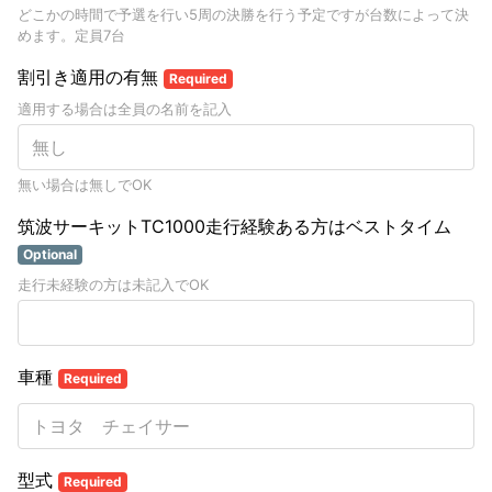
どこかの時間で予選を行い5周の決勝を行う予定ですが台数によって決
めます。定員7台
割引き適用の有無
Required
適用する場合は全員の名前を記入
無い場合は無しでOK
筑波サーキットTC1000走行経験ある方はベストタイム
Optional
走行未経験の方は未記入でOK
車種
Required
型式
Required