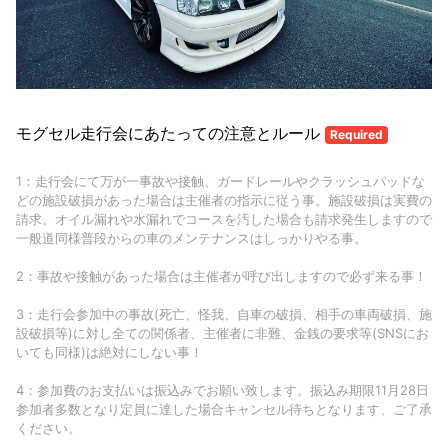
モグセル走行会にあたっての注意とルール
Required
1：走行会にて万が一事故や接触、ガードレールやクラッシュパッドな
どの施設破損があった場合は主催者の指示に従う事。施設破損は実費の
請求。オイル漏れや水漏れでコースを汚した場合も請求発生しますので
一般道同様普段からの車のメンテナンスはしっかりやる事。
2：事故や接触があった場合は主催者が呼び出しますので必ず来る事！
3：走行会参加中の事故(死亡、怪我、自車の破損、相手の車両破損、施
設破損等)に対し全ての関係者、主催者に非難、金銭の要求等(SNSにお
いても同様)は絶対にしない事！
4：参加費のお支払いは振込みでお願い致します。振込み期限11月28日
参加者多数となり定員に達した場合キャンセル待ちとなります、ご了承
ください。