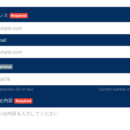
レス
Required
ail
ptional
racters 20 or less
Current number o
せ内容
Required