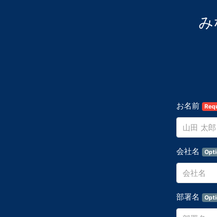
みな
お名前
Req
会社名
Opti
部署名
Opti