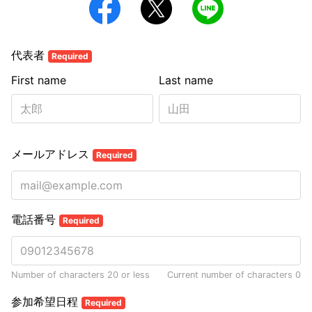
代表者
Required
First name
Last name
メールアドレス
Required
電話番号
Required
Number of characters 20 or less
Current number of characters
0
参加希望日程
Required