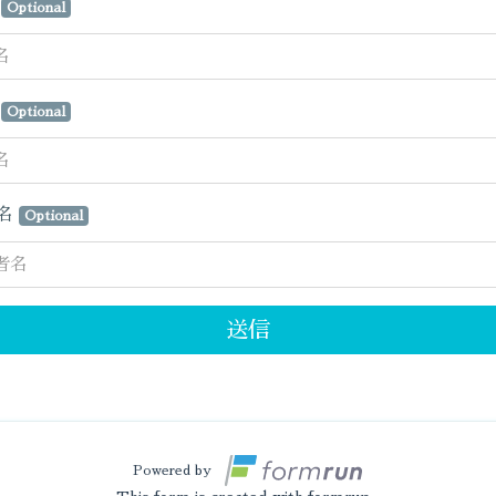
名
Optional
名
Optional
名
Optional
送信
Powered by