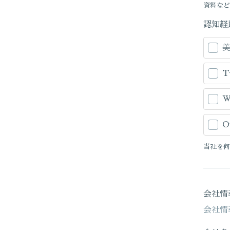
資料など
認知経
T
W
O
当社を何
会社情
会社情