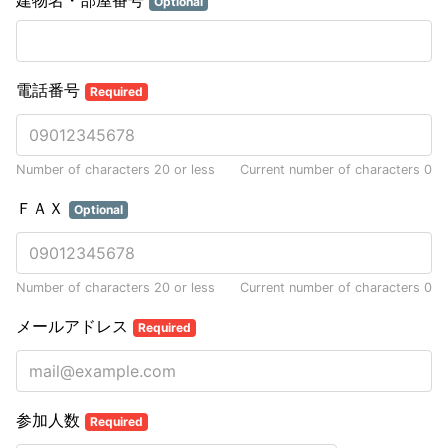
建物名・部屋番号
Optional
電話番号
Required
Number of characters 20 or less
Current number of characters
0
ＦＡＸ
Optional
Number of characters 20 or less
Current number of characters
0
メールアドレス
Required
参加人数
Required