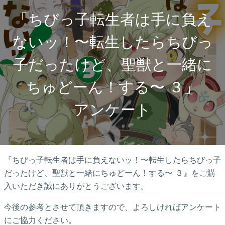
「ちびっ子転生者は手に負え
ないッ！〜転生したらちびっ
子だったけど、聖獣と一緒に
ちゅどーん！する〜 ３」

アンケート
『ちびっ子転生者は手に負えないッ！〜転生したらちびっ子
だったけど、聖獣と一緒にちゅどーん！する〜 ３』をご購
入いただき誠にありがとうございます。
今後の参考とさせて頂きますので、よろしければアンケート
にご協力ください。