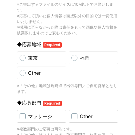
※ご提出するファイルのサイズは10M以下でお願いしま
す。
※応募にて頂いた個人情報は面接以外の目的では一切使用
いたしません。
※採用に至らなかった際は責任をもって画像や個人情報を
破棄致しますのでご安心ください。
◆応募地域
Required
東京
福岡
Other
※「その他」地域は現時点で出張専門／ご自宅営業となり
ます。
◆応募部門
Required
マッサージ
Other
※複数部門のご応募は可能です。
※「その他」はストレッチ、前立腺開発、体毛ケア、ヨ