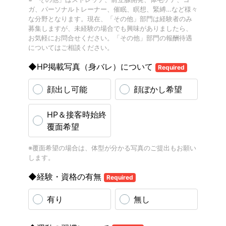
ガ、パーソナルトレーナー、催眠、瞑想、緊縛…など様々
な分野となります。現在、「その他」部門は経験者のみ
募集しますが、未経験の場合でも興味がありましたら、
お気軽にお問合せください。「その他」部門の報酬待遇
についてはご相談ください。
◆HP掲載写真（身バレ）について
Required
顔出し可能
顔ぼかし希望
HP＆接客時始終
覆面希望
※覆面希望の場合は、体型が分かる写真のご提出もお願い
します。
◆経験・資格の有無
Required
有り
無し