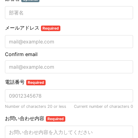
メールアドレス
Required
Confirm email
電話番号
Required
Number of characters 20 or less
Current number of characters
0
お問い合わせ内容
Required