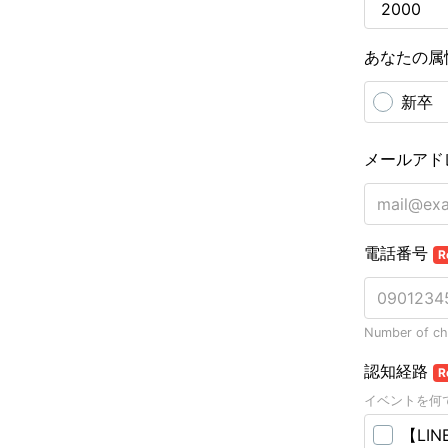
あなたの
新卒
メールアド
電話番号
R
Number of cha
認知経路
R
イベントを何
【LI