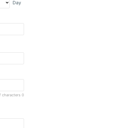
Day
f characters
0