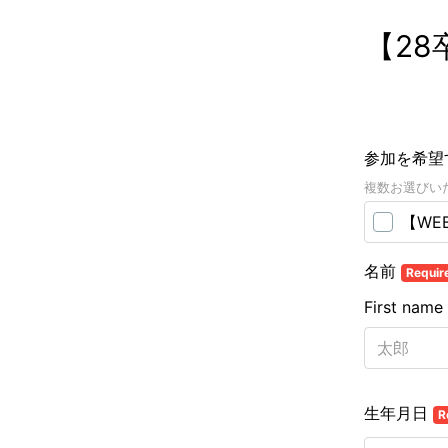
【2
参加を希望
複数お選びい
【WE
名前
Requir
First name
生年月日
R