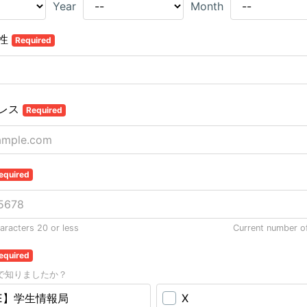
Year
Month
属性
Required
レス
Required
equired
racters 20 or less
Current number o
equired
で知りましたか？
NE】学生情報局
X