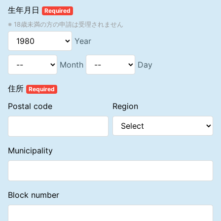
ハ イまたはロの契約の解除があった場合において、マナテックは、
することはできません。プレファード・カスタマーがアソシエート登
生年月日
Required
その個人であるアソシエートに対し、その契約の解除に伴う損害賠償
録をしたい場合は「任意解約通知書」（書類番号1806003）によっ
または違約金の支払を請求することができません。
※ 18歳未満の方の申請は受理されません
て、プレファード・カスタマーのポジションを解約し、アソシエート
ニ イまたはロの契約の解除は、その契約の解除を行う旨の書面を発
登録申請書に署名した上で、当社に提出する必要があります。アソシ
Year
したときに、その効力を生じます。
エートとプレファード・カスタマーのポジションを同時に所有してい
ホ イまたはロの契約の解除があった場合において、その契約に係る
ることが発覚した場合は、当社の判断でどちらかのポジションを解約
製品の引渡しが既にされているときは、その引取りに要する費用は、
する権利を有します。
Month
Day
マナテックの負担とします。
1.4 法人
ヘ イまたはロの契約の解除があった場合において、その契約に係る
1.4.1 法人名でアソシエート登録申請を行う場合は、当社指定の「法
住所
製品の代金が支払われているときは、マナテックは、個人であるアソ
Required
人情報登録書・保証と免責の表明」（書類番号1806403）に全ての株
シエートに対し、速やかに、その全額を返還します。
主、役員の氏名・住所を記載しなければなりません。アソシエート登
Postal code
Region
録申請に際し、登録申請法人は、「法人情報登録書・保証と免責の表
6. 2 クーリング・オフ期間経過後の登録解約の場合
明」に代表者が署名し、代表印を捺印した上で、履歴事項全部証明書
初回登録から12カ月以内のアソシエートは、上記6. 1イまたはロに定
および印鑑証明書の原本（いずれも発行から3カ月以内のもの）を添
めるクーリング・オフ期間経過後であっても、当社がクーリング・オ
付し、アソシエート登録申請書と一緒に、当社に提出する義務があり
フに準ずる状況であると判断した場合、以下の条件のもとで返品する
ます。また、アソシエート登録申請書には、代表者の氏名、生年月日
Municipality
ことができます。①製品購入後、90日を経過していないこと。②未
および電話番号が記載されていなければなりません。
使用で再販可能な状態であること。③自らの責任で製品を滅失また
1.4.2 アソシエート登録申請書は、必要な書類が添付されなければ受
はき損していないこと。ただし、製品の返品時には製品代金の10％を
理されません。法人に新しい株主、役員が加わった場合には、「情報
手数料としていただきます。なお、その場合は、当社指定の「任意解
変更通知書」（書類番号1802903）または新たな「法人情報登録書・
約通知書」を当社に提出し、解約を行うこととします。
Block number
保証と免責の表明」を当社に提出しなければなりません。株主、役員
のいかなる変更についても、変更から14日以内に当社へ通知する義務
7．クレジットカードによる支払いの場合の抗弁権の接続
があります。
アソシエートは、アソシエート登録にかかる支払いおよび／または製