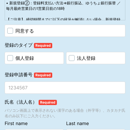
• 新規登録② : 登録料支払い方法⇒銀行振込、ゆうちょ銀行振替 ／
称、金額、種類およびその品質に関する重要な事項は「別紙：製品一
1.2.12 アソシエートは当社のインディペンデント・アソシエートであ
毎月最終営業日の1営業日前の18時
覧＆注文」に記載のとおりです。
る間は、M5M財団の役員、取締役、または従業員になることはでき
ません。
【ご注意】 締切時間までに以下の状況が解消しない場合、新規登録
提供の時期及び方法
1.3 アソシエート登録申請書とアカウント番号
日が翌月の扱いになります。
アソシエート登録申請書を提出する前または同時に、現金（提供先で
1.3.1 アソシエートになることを希望するすべての個人および法人
同意する
1. 締切時間までにクレジットカードの認証がおりない場合
あるマナテックの本社にて受領する場合のみ）、銀行振込またはゆう
は、アソシエート登録申請書に本人が署名した上で、当社に提出する
2. 締切時間までに振込・振替金額の入金が弊社で確認できない、また
ちょ銀行振替、あるいはクレジットカード（マナテックが受け付ける
必要があります。なお、当社には独自の裁量により、一切の説明な
は入金金額に相違がある場合
クレジットカードに限ります）のいずれかでお支払いいただきます。
く、いかなる申請に対してもその受け入れを拒絶する権利がありま
登録のタイプ
Required
3. 申請内容に不備等があり、締切時間までに修正が確認できない場合
す。一人の個人が複数のアカウントを所有することはできません。
解約に関する条件
（法人登録は除く。）20歳未満の方と学生の申請は受理されません。
個人登録
法人登録
アソシエートは、いつでも、マナテック所定の「任意解約通知書」で
虚偽の内容で申請された場合、また登録後に虚偽申告が発覚した場
マナテックに通知することにより、何らの解約手数料、違約金その他
合、当社はアソシエート登録を解約し、アカウント登録をした個人は
いかなる名目であれ、損害賠償金の支払いを負担することなくアソシ
懲戒処分（アソシエート規約6.12項）の対象となります。
登録申請番号
エート資格を解約できるものとします（アソシエート登録の解約また
Required
1.3.2 当社は必要事項が未記入のアソシエート登録申請書を独断で拒
は解除に伴う引渡済み製品の返品にかかる条件については、後述6.を
絶する権利を有します。
参照）。
1.3.3 当社へ提出するアソシエート登録申請書は、必要事項がすべて
記入され、申請者本人によって署名されなければなりません。登録住
5. 2 アソシエート資格更新料
所は、個人登録の場合には現住所、法人登録の場合には履歴事項全部
氏名（法人名）
Required
提供先 マナテックジャパン合同会社
証明書に記載されている住所を記載しなければなりません。また、当
更新料および提供方法等
社はアソシエートに本人確認のための書面の提出を請求する権利を有
パソコン画面上で表示されない漢字のある場合（外字等）、カタカナ氏
【更新料】3,300円（税込）
します。アソシエート登録申請書は、当社に受理された時点で有効と
名のみ以下にご入力ください。
（1）アソシエートの資格期間は1年間です。アソシエートの資格を維
なります。記入漏れ、または虚偽の記載事項がある場合、アソシエー
First name
Last name
持する為には、登録した日を更新日とし、次の1年間のための更新を
ト登録申請書は当社に受理されず、返却されない場合があります。