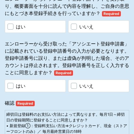
ー03-6630-7569
する権利があります。
り、概要書面を十分に読んで内容を理解し、ご自身の意思
本登録申請で必要な事項が記載されていない場合、あるいはこの「個
1. 4 ジェネラルマネージャー 赤澤広生
1.2.7 コミッションは小売りおよびアソシエート自身の組織内の製品
人情報の取り扱いについて」を承認されない場合は、マナテックが登
にもとづき本登録手続きを行っていますか？
Required
流通に対してのみ支払われます。アソシエートが、他のアソシエート
録申請に応じられない場合があります。
2．製品の名称、種類およびその品質に関する重要な事項
をスポンサーしたり、他のアソシエートが当社の報酬プランに継続し
「別紙：製品一覧＆注文」「別紙：登録＆報酬プラン」に記載のとお
て参加していることに対して利益を得たり、コミッションが支払われ
はい
いいえ
りです。
たりすることはありません。また、単に報酬プランに参加しているだ
けで収入は保証されません。
3．製品の販売価格、製品の引渡し時期および方法、その他製品の販
1.2.8 アソシエートは、マナテック・ビジネスを遂行するにあたり、
エンローラーから受け取った「アソシエート登録申請書」
売条件に関する重要な事項
すべての適用される法律および条例を遵守する義務があります。
に記載されている登録申請番号の入力が必要となります。
本書面および「別紙：製品一覧＆注文」「別紙：登録＆報酬プラン」
1.2.9 アソシエートは、他のアソシエートまたはアソシエート候補者
登録申請番号に誤り、または虚偽が判明した場合、そのア
に記載のとおりです。
に対して、当社が認めていない方法で、当社の製品、サービスおよび
カウントは停止されます。登録申請番号を正しく入力する
ビジネスの機会を広告、宣伝および販売してはなりません。
4．特定利益に関する事項
1.2.10アソシエートは、マナテック･ビジネスを展開する際に、当社に
ことに同意しますか？
Required
アソシエートは、特定の購入必要額を達成することで「報酬プラン」
よって解約されたアソシエート、または解約されたアソシエートのパ
に基づきコミッションを得ることができます （「別紙：登録＆報酬
ートナー※によるビジネス・サポートを受けてはなりません。（※パー
はい
いいえ
プラン」を参照）。
トナーとは、登録申請者と1つのアカウント番号を共有し、一緒にビ
ジネス活動をする個人をいいます。すでにアソシエート／プレファー
5．特定負担に関する事項
ド・カスタマー登録をしている人はパートナーにはなれません。保有
確認
5.1 アソシエート資格登録料
Required
しているポジションを解約し、12カ月経過後にパートナー登録が可能
提供先 マナテックジャパン合同会社
となります。当社は、パートナー登録申請・変更を、当社の判断で拒
締切日は登録料のお支払い方法によって異なります。毎月1日～締切
【登録料】3,300円（税込）
否する権利を有します。）
日の登録期間に登録することに同意しますか？
初めてアソシエートの資格を取得しようとする者は、登録料の支払い
1.2.11 アソシエートは、アソシエート自身の代理人、またはパートナ
• 新規登録① : 登録料支払い方法⇒クレジットカード、現金（ストア
が必要です。登録に際して製品購入の義務はありませんが、登録に伴
ーであっても、当社が本規約を逸脱して行動していると判断した人物
ーフロントのみ）／ 毎月最終営業日の18時
って製品を購入する場合、その費用も特定負担となります。製品の名
によるビジネス･サポートを受けてはなりません。