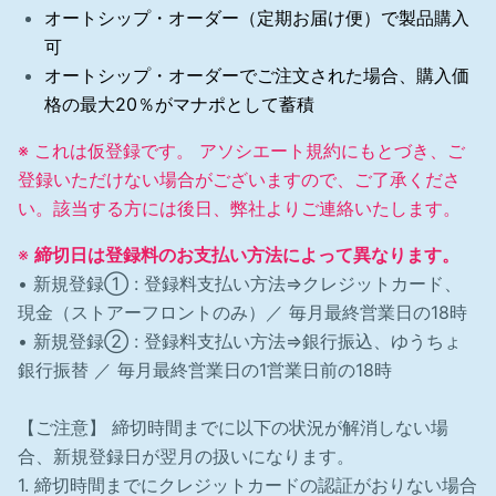
オートシップ・オーダー（定期お届け便）で製品購入
可
オートシップ・オーダーでご注文された場合、
購入価
格の最大20％がマナポとして蓄積
※ これは仮登録です。 アソシエート規約にもとづき、ご
登録いただけない場合がございますので、ご了承くださ
い。該当する方には後日、弊社よりご連絡いたし
ます
。
※
締切
日は
登録料のお支払い方法によって異なります。
• 新規登録① : 登録料支払い方法⇒クレジットカード、
現金（ストアーフロントのみ）／ 毎月最終営業日の18時
• 新規登録② : 登録料支払い方法⇒銀行振込、ゆうちょ
銀行振替 ／ 毎月最終営業日の1営業日前の18時
【ご注意】 締切時間までに以下の状況が解消しない場
合、新規登録日が翌月の扱いになります。
1. 締切時間までにクレジットカードの認証がおりない場合