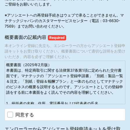
きます。アソシエートには次のような権利があり、また責任を負いま
ご登録をお願いいたします。
意を事前に得ることなく個人情報を第三者（マナテックの業務委託先
す。
およびアップラインアソシエートを除く）に開示しません。なお、マ
1.2.1 アソシエートは、マナテックが事業を展開する国において、マ
※アソシエートへの再登録手続きはウェブで承ることができません。マ
ナテックグループ内で総合的なサービスを行う目的で、アソシエート
ナテック製品の売上によるコミッションを得ることができます。
ナテックジャパンのカスタマーサービスセンター（電話：03-6630-
の氏名、アカウント番号、住所、電話番号、メールアドレス、購入履
1.2.2 アソシエートは、法律や税制上などすべての点において、独立
7569）までお問い合わせください。
歴を米国マナテック社およびその子会社と共同利用し、その管理責任
した事業者です。アソシエートと当社の間には、雇用関係やパートナ
者はマナテックです。
ーシップ、代理人、合弁事業などの関係は一切ありません。アソシエ
概要書面の記載内容
Required
ートは、当社従業員に与えられる恩恵を受け取ることはできません。
個人情報の本人への開示・訂正・削除
売上やコミッションによる所得の申告や納税についても、アソシエー
本オンライン登録に先立ち、エンローラーの方からアソシエート登録申
アソシエートは、登録されたご自身の個人情報をマナテック所定の方
ト個人が全責任を負います。アソシエートは、税務処理のために、各
請キットをお受け取りください。概要書面について適切な説明をお受け
式により開示するよう請求することができます。その際、登録内容の
自で帳簿等を記録し、保管する必要があります。アソシエートは、本
いただき、内容を必ずご理解ください。
事実の誤りや不正確が判明した場合には、訂正、追加あるいは削除の
規約に違反しない方法で時間の使い方や販売の仕方を自身で自由に決
ご要求につき合理的な対応を行います。
概要書面（2025年2月版）
めることができます。
本書面は、特定商取引に関する法律第37条第1項に定められた交付書
1.2.3 アソシエートは、各自で債務、経費などに関わる何らかの契約
個人情報に関するお問い合わせ窓口
面です。マナテックの「アソシエート登録申請書」「別紙：製品一覧
を行う際に、当社の名称を使用することはできません。負債の借用書
マナテックは、個人情報の保護を図ります。個人情報に関するお問い
＆注文」「別紙：登録＆報酬プラン」と一体のものとしてマナテック
や経費の領収書などにも当社の名称を使用することはできません。ま
合わせ、苦情、開示･訂正･削除･利用停止等に関する請求窓口は、下
のビジネスの概要を説明するものです。アソシエートとしての登録申
た、当社の名称で銀行口座を開設することもできません。
記のとおりです。
請をする前に本書面をよく読んでその内容を理解してください。
1.2.4 当社は、アソシエートの負債あるいは責任に対し、その内容の
住 所 ： 〒108-0075東京都港区港南2-16-3 品川グランドセント
如何にかかわらず、一切の責任を負いません。
ラルタワー24F
1．統括者の名称、住所、電話番号および代表者の氏名
1.2.5 アソシエートは、常に、書面上および口頭において、自分の立
電話番号 ： 03-6630-7569
1. 1 名称 マナテックジャパン合同会社
場が「インディペンデント・アソシエート」であることを称する義務
同意する
担当部署 ： マナテックジャパン合同会社 カスタマーサービスセン
1. 2 所在地 〒108-0075 東京都港区港南2-16-3 品川グランドセン
があります。
ター
トラルタワー
1.2.6 当社には、本規約遵守を確認するために、アソシエートに対
その他
1. 3 電話番号 代表番号03-5459-7650/カスタマーサービスセンタ
し、当該アソシエートのビジネスやダウンラインに関する情報を要求
エンローラーからアソシエート登録申請キットを受け取