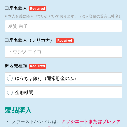
止します。当社はアソシエートが利用することを目的とした広告宣伝
口座名義人
Required
媒体を提供します。当社が提供した広告宣伝媒体は改変しない状態で
使用しなければなりません。当社が提供した広告宣伝媒体であって
※ 本人名義に限らせていただいております。（法人登録の場合は社名）
も、過去に作成され現在は使用されていない媒体の使用は禁止しま
す。
2.2 削除
2.3 削除
口座名義人（フリガナ）
Required
2.4 電話応答
アソシエートは、電話で応答を行う際に、相手に当社に電話している
と誤認させるような応対をしてはなりません。特に、電話を受ける際
に「マナテックです」、「マナテックジャパンです」など、当社の社
名を名乗ることを禁止します。
振込先種類
Required
2.5 削除
2.6 当社の名称、ロゴ、商標の使用について
ゆうちょ銀行（通常貯金のみ）
2.6.1 アソシエートは、マナテックの名称、ロゴ、商標、マナテック
製品の名称を、当社が認めていない方法で使用することはできませ
ん。
金融機関
2.6.2 アソシエートは「インディペンデント・アソシエート」のロゴ
のみ使用することができます。
2.6.3 アソシエートは、自身のビジネス、法人、メール・アドレス
製品購入
に、当社または当社を誤認させるような名称や商標を使用することは
できません。アソシエートは当社の名称で銀行口座やゆうちょ銀行口
ファーストバンドルは、
アソシエートまたはプレファ
座を開設してはなりません。アソシエートは当社の許可を得ずマナテ