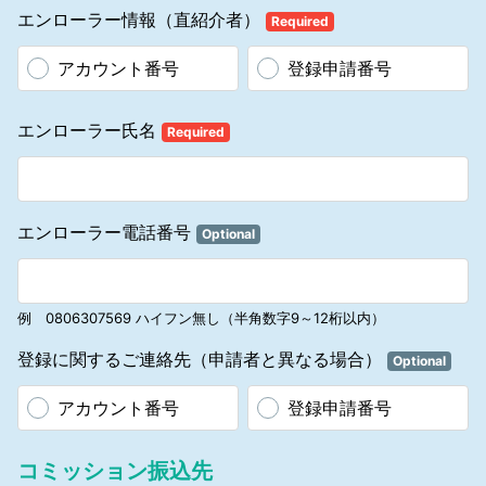
グ」「登録＆報酬プランガイドブック」をいいます。）を受け取った
エンローラー情報（直紹介者）
Required
日、または初回購入製品を受領した日のいずれか遅い方の日付から開
始されます。
アカウント番号
登録申請番号
1.7.4 初回登録から12カ月以内のアソシエートは、上記1.7.3に定める
20日間のクーリング・オフ期間が過ぎた後であっても、当社がクーリ
ング・オフに準ずる状況であると判断した場合、解約と同時に以下の
エンローラー氏名
Required
条件のもとで返品を要求することができます。①製品購入後、90日
を経過していないこと。②未使用で再販可能な状態であること。③
自らの責任で製品を滅失またはき損していないこと。この場合、当社
に返品する旨を事前に通知することが必要です。当社は手数料として
購入時の会員価格（税込）から10%を差し引いて返金します。
エンローラー電話番号
Optional
1.7.5 アソシエートが20日間のクーリング・オフ期間後に、当社に返
品する場合、その送料はアソシエートの負担になります。
1.8 休眠中アカウントの登録データ削除
24カ月以上製品のご注文履歴のない方のアカウント情報は、会員登録
例 0806307569 ハイフン無し（半角数字9～12桁以内）
システムから完全に抹消され利用できなくなります。抹消は、定期的
に、当社の独自の判断により行います。当該アカウントの方が製品購
登録に関するご連絡先（申請者と異なる場合）
入の再開を希望する場合は新規登録が必要となります。
Optional
2 ビジネス遂行、インターネット利用、製品販売、リクルートに関す
る規約
アカウント番号
登録申請番号
2.1 アソシエートによる広告
2.1.1 アソシエートが、ラジオ、テレビなどの媒体を通じて製品、ビジ
ネスなどマナテックに関わるすべての広告を行うことを禁止します。
コミッション振込先
2.1.2 当社はアソシエートが独自の広告宣伝媒体を製作することを禁