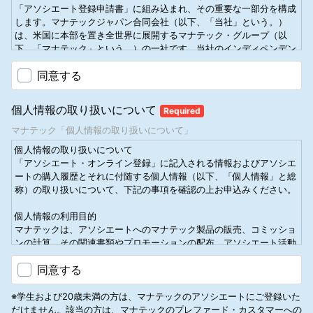
「アソシエート登録申請書」に組み込まれ、その重要な一部分を構成
します。マナテックジャパン合同会社（以下、「当社」という。）
は、米国に本部を置き全世界に展開するマナテック・グループ（以
下、「マナテック」という。）の一社です。当社のインディペンデン
ト・アソシエート（以下、「アソシエート」という。）は、当社が規
同意する
定する本規約、「アソシエート登録申請書」、「報酬プラン」を遵守
する義務があります。また、アソシエートの住所や事務所所在地、ア
ソシエートがマナテック・ビジネスを展開する地域を管轄する地方自
個人情報の取り扱いについて
Required
治体および日本国におけるあらゆる適用法規も遵守する義務がありま
す。各アソシエートは、「アソシエート登録申請書」に従う責任があ
マナテック「個人情報の取り扱いについて」
りますので、本規約を注意して熟読してください。本規約は、すべて
個人情報の取り扱いについて
のアソシエートに適用され、厳格に執行されます。アソシエートによ
「アソシエート・オンライン登録」に記入される情報およびアソシエ
る本規約違反は、本規約に基づき課されるアソシエート登録の解約処
ートの購入履歴とそれに付随する個人情報（以下、「個人情報」と総
分等の懲戒処分の対象となることがあります。当社は、適切とみなさ
称）の取り扱いについて、下記の事項を確認の上お申込みください。
れる場合、本規約において明記された諸規定およびその適用を説明す
ることなく除外・修正する権利を有します。本規約の変更は、当社ホ
個人情報の利用目的
ームページ（https://www.mannatech.co.jp/）に掲載した時点より効
マナテックは、アソシエートへのマナテック製品の販売、コミッショ
力を生じるものとします。
ンの計算、その関連書類やプロモーションの配布、アソシエート活動
1.2 インディペンデント・アソシエート
のサポート等、マナテックグループのマルチレベルマーケティング事
当社では、「インディペンデント・アソシエート」を指して、単に
同意する
業の目的で個人情報を利用します。
「アソシエート」といいます。アソシエートは、自身の使用および
（または）顧客への小売りのために製品を購入し、特定の購入必要額
※学生および20歳未満の方は、マナテックのアソシエートにご登録いた
第三者への開示
を達成することで報酬プランに基づいてコミッションを得ることがで
だけません。該当の方は、マナテックのプレファード・カスタマーへの
マナテックは、法律上・司法機関の要請による場合を除き、本人の同