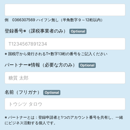
店、その他これらに類する店または店舗に類する場所以外の場所で呼
プラン、その他の事項に関連して、当社ビジネスと同様または類似す
び止めて同行させること、その他電話、郵便、信書便、電報、ファク
る形態のビジネスを第三者と提携して行う契約を締結すること はで
シミリ装置を用いて送信する方法もしくは電磁的方法により、もしく
きません。当社はこのような契約を認めず、アソシエートと第三者と
はビラもしくはパンフレットを配布しもしくは拡声器で住居の外から
例 0366307569 ハイフン無し（半角数字９～12桁以内）
の契約およびアソシエート間の契約から生じたトラブルに関与しませ
呼び掛けることにより、または住居を訪問して、営業所その他特定の
ん。
場所への来訪を要請する方法により誘引した者に対し、公衆の出入り
登録番号※（課税事業者のみ）
1.5.5 当社は、マナテック製品または報酬プランを、他のいかなる形
Optional
する場所以外の場所において、当該契約の締結について勧誘すること
態のビジネスと関連させて紹介／提示することを認めません。
をしてはなりません。
1.5.6 アソシエートは第三者に対し、アソシエートの製品販売を手伝
うことの見返りとして現金報酬・コミッション、あるいは他の何らか
の利益を受け取れると説明し、当社の製品を購入するように仕向けて
※ 国税庁から発行されるT+数字13桁の番号をご記入ください
はなりません。
パートナー※情報（必要な方のみ）
1.6 ダウンラインへの責任
Optional
1.6.1 アソシエートは、自身のダウンライン組織を教育訓練し、ビジ
ネスを効果的かつ合法的に成功するよう激励する責任があります。自
身のダウンラインに対し、そのスポンサーやアップラインの収入が有
利になるように構築したり、長期的にはそのアソシエートの地位に損
名前（フリガナ）
失を与えるような助言を行うことは禁止します。
Optional
1.6.2 アソシエートは、直接スポンサーしているアソシエートからの
質問に答える責任があります。当社に関する質問があるアソシエート
はその解決のために自身のアップラインのスポンサーに連絡しなけれ
ばなりません。
※ パートナーとは：登録申請者と1つのアカウント番号を共有し、一緒
1.6.3 アソシエートは、アソシエート登録申請書を記入する前、また
にビジネス活動する個人です。
は新しいポジションを登録する前に、誰がエンローラーに関するコミ