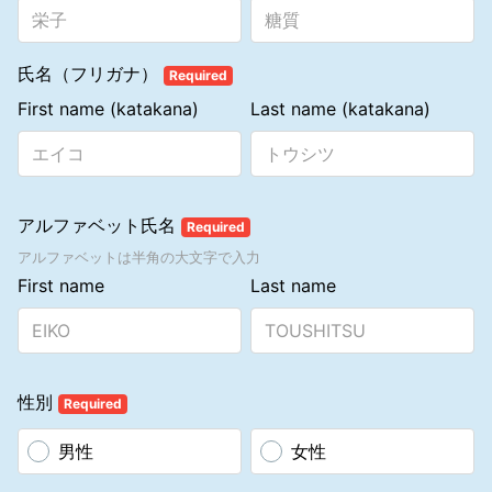
行う必要があります（「アソシエート規約4.10」参照）。
1.3.4 アソシエート登録申請書が受理されると、アソシエートとして
（2）アソシエートの地位を更新しようとする者は、更新時に、更新
登録され、当社のアカウント番号が割り振られます。また、登録申請
料の支払いが必要です。
者本人からの登録料の支払いが確認されると、当社から登録申請者に
対し、アソシエート登録完了キットが発送されます。アカウント番号
氏名（フリガナ）
Required
6．アソシエート登録の解除または解約と製品の返還に関する事項
は、アソシエートをスポンサーする場合、製品を注文する場合、コミ
6. 1 クーリング・オフ期間中の登録解除の場合
First name (katakana)
Last name (katakana)
ッションについての調査を行う場合の正式な識別番号になります。
1.3.5 アソシエートは、氏名や住所などの登録情報に変更が生じた場
イ 個人であるアソシエートは、特定商取引に関する法律第37条第2項
合は、変更のあった日から14日以内に、当社に文書による通知を行わ
の書面（具体的には、「契約書面」「マナテックカタログ」「登録＆
なくてはなりません。
報酬プランガイドブック」）を受領した日、または初回購入製品を受
1.3.6 虚偽の署名や捺印をした上でアソシエート登録申請書を当社に
領した日のいずれか遅い日から起算して20日を経過するまでは、書面
提出することは本規約違反となり、即刻アソシエート登録の解約処分
アルファベット氏名
Required
によりアソシエート登録にかかる契約の解除を行うことができます。
となることがあります。また、その他の必要事項に虚偽の記載がある
ロ イに記載した事項にかかわらず、個人であるアソシエートが、マ
アルファベットは半角の大文字で入力
場合も、アソシエート登録の解約処分となることがあります。
ナテックもしくはエンローラーが後述の8. に記載の禁止行為に関する
1.3.7 アソシエート登録申請書は、必ず、当社が通し番号をつけたも
First name
Last name
定めに違反（故意による事実不告知または不実告知）しもしくはスポ
のを使用しなくてはなりません。登録申請者はアソシエート登録申請
ンサーが後述の8．に記載の禁止行為に関する定めに違反（不実告
書に必要事項をすべて自身で記入し、署名しなければなりません。登
知）したことにより誤認をし、またはマナテック、エンローラーもし
録申請者は、当社に提出したアソシエート登録申請書の控えを保管し
くはスポンサーがアソシエート登録にかかる契約を締結させまたはそ
ておく必要があります。
の契約の解除を妨げるため威迫したことにより困惑し、これらによっ
1.3.8 アソシエートになることを希望する個人は、本規約1.3で定める
てイの契約の解除を行わなかった場合には、マナテック、エンローラ
性別
書面による申請のほか、マナテックが運営するウェブサイトを使用し
Required
ーまたはスポンサーが交付した特定商取引に関する法律第40条第1項
てアソシエート登録を申請することができます。ウェブサイトによる
の書面（解除の妨害後の書面）を、当該個人であるアソシエートが受
アソシエート登録申請には、本規約1.3の規定が準用されます。
男性
女性
領した日から起算して20日を経過するまでは、当該個人であるアソシ
1.3.9 アソシエート本人はプレファード・カスタマー登録をすること
エートは、書面により当該契約の解除を行うことができます。
はできません。またプレファード・カスタマーはアソシエート登録を