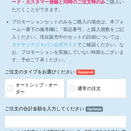
ード・カスタマー登録と同時のご注文時のみ
ご購入い
ックの商標を使用すると、当社からいかなる補償を受けることなく、
その使用を中止するように要請されることがあります。
ただくことができます。
2.6.4 アソシエートは、当社が提供した広告宣伝媒体を用いる場合以
外で、当社の従業員、当社を支持する博士、役員、コンサルタント、
プロモーションセットのみをご購入の場合は、本フォ
アスリート、著名人などの名前を使用してはなりません。
ーム一番下の備考欄に「製品番号」と購入個数をご記
2.6.5 アソシエートは、当社のビジネス活動を行う際に、病院、研究
所、他の会社の名称について言及してはなりません。
入ください。現在販売中のセットの詳細については、
2.7 第三者機関作成の資料およびその使用
マナテックジャパン公式サイト
でご確認ください。な
2.7.1 販促資料、一般資料または当社が作成していないその他の資料
お、プロモーションを実施していない時期もございま
は「第三者機関の資料」とみなされます。この定義には印刷物、音
声、映像、または電子的形態のいずれかにおける販促資料およびその
す。予めご了承ください。
他の資料を含みます。
2.7.2 資料が、当社と同業界における他の企業においても利用可能で
ご注文のタイプをお選びください
Required
ある場合、「一般的」とみなされます。
2.7.3 アソシエートは特定の疾病、疾病の経過、もしくは疾病の症状
オートシップ・オー
に関連づけた当社製品、当社製品の成分、糖質栄養素食品の特長に関
通常の注文
連付けた第三者の資料、または本規約の2.8、2.25に違反するこのよ
ダー
うな資料の製作、販売、または配布が禁止されています。アソシエー
トは当社および当社の報酬プランを説明、あるいは、グループにおけ
るトレーニング、製品に関連した説明をする場合は当社が作成した資
ご注文の合計金額を入力してください
Optional
料のみを使用しなければなりません。
2.7.4 2.7.3に規定される要件に加え、アソシエートは以下の場合に限
って、一般資料を使用することができます。
2.7.4.1 当社商号、当社製品、および製品の具体的な成分、 または報