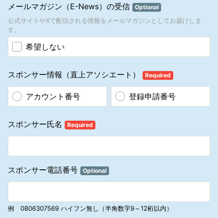
ッションを受け取るかをダウンラインと討議の上決定しなければなり
メールマガジン（E-News）の受信
Optional
ません。当社はこれら金銭に関わる同意について起こるアソシエート
間の論争の解決に責任を負いません。当社は提出された情報に基づい
公式サイトやXで配信される情報をメールマガジンとしてお届けしま
てコミッションを支払います。
す。
1.6.4 アソシエートは、自身のダウンラインに対し、本規約5.13に規
希望しない
定されている「顧客満足の保証」の方針を十分に説明する責任があり
ます。
1.7 登録の任意解約
スポンサー情報（直上アソシエート）
1.7.1 アソシエート登録の任意解約を希望するアソシエートは、文書に
Required
よって当社に通知する必要があります。「任意解約通知書」（書類番
号1806003）に記入し、自署にて署名し、当社に送付してください。
アカウント番号
登録申請番号
1.7.2 任意解約をしたアソシエートは、完全な12カ月の「待機期間」
（解約する月の次の月の第1日目から起算開始します。）経過後に、
再登録することができます。同じスポンサー、エンローラーのもとで
スポンサー氏名
Required
あれば12カ月の待機期間に関係なく、「アカウントの再開」が可能で
す。（参照：本規約4.4 「スポンサーシップ・ラインの変更」）。
解約したアソシエートの配偶者、扶養している家族は、解約したアソ
シエートが再登録の権利を得るまで別のエンローラーの元およびスポ
ンサーシップ・ラインでアソシエート登録することができません。
スポンサー電話番号
Optional
1.7.3 アソシエートには20日間のクーリング・オフ期間が与えられま
す。その間にアソシエート登録解除の意思を書面で当社に連絡するこ
とにより、送料を含む全額払い戻しの権利が与えられます。20日間の
クーリング・オフ期間は、アソシエートが特定商取引に関する法律第
例 0806307569 ハイフン無し（半角数字9～12桁以内）
37条第2項の書面（具体的には、「契約書面」、「マナテックカタロ