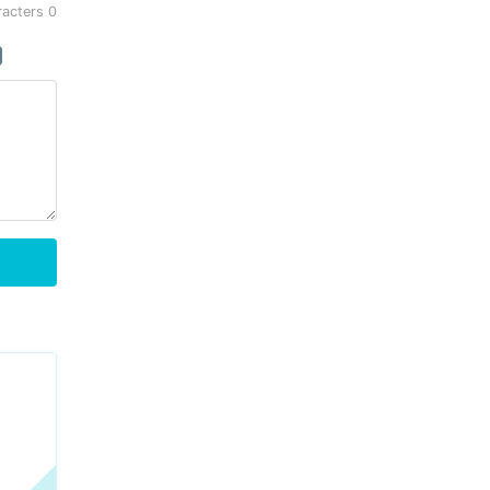
racters
0