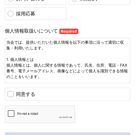
採用応募
個人情報取扱いについて
Required
当会では、提供いただいた個人情報を以下の事項に沿って適切に収
集・利用いたします。
1. 個人情報とは
個人情報とは、個人に関する情報であって、氏名、住所、電話・FAX
番号、電子メールアドレス、画像などによって個人を識別できる情報
のことをいいます。
2.収集する個人情報について
同意する
当会への問い合わせなどに際し、氏名、住所、電話・FAX番号、電子
メールアドレスなどの情報の提供をお願いしております。情報の提供
は任意ではありますが、それらの情報のなかで、記入漏れや不備があ
った場合には、十分な回答ができないこともありますので、ご了承く
ださい。後日ご応募の際に提出いただく応募書類なども含め、収集し
た個人情報は、弊社にて責任をもって適切に管理させていただきま
す。辞退や不採用の場合でも、応募書類の返却はできかねますので、
ご了承ください。