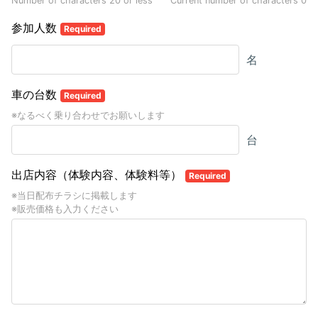
Number of characters 20 or less
Current number of characters
0
参加人数
Required
名
車の台数
Required
※なるべく乗り合わせでお願いします
台
出店内容（体験内容、体験料等）
Required
※当日配布チラシに掲載します
※販売価格も入力ください