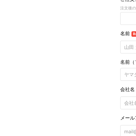
注文後の
名前
R
名前（
会社
メール