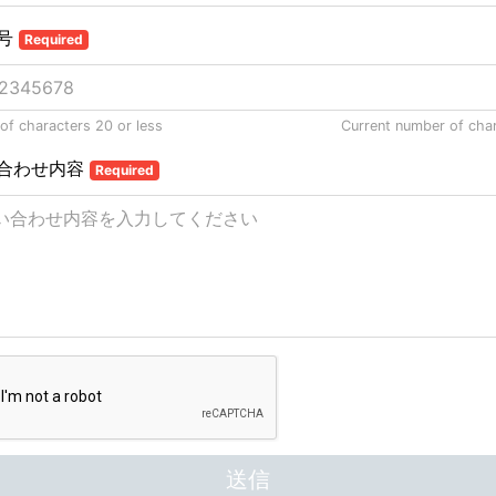
号
Required
f characters 20 or less
Current number of cha
合わせ内容
Required
送信