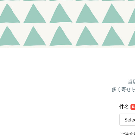
当
多く寄せ
件名
R
ご注文