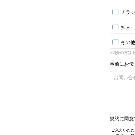
チラ
知人
その
※紹介の方は
事前にお伝
規約に同意
ご入力いただ