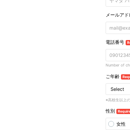
メールアド
電話番号
R
Number of cha
ご年齢
Req
※高校生以上
性別
Requir
女性