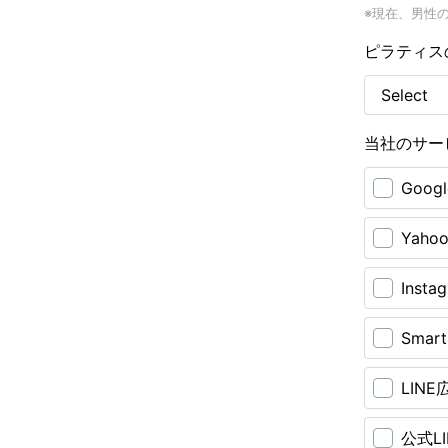
※現在、男性
ピラティス
当社のサー
Goo
Yah
Inst
Smar
LIN
公式L