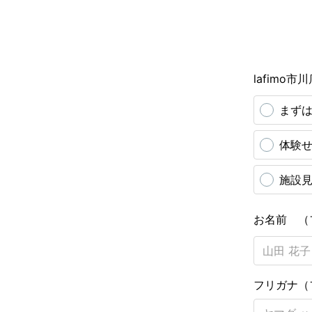
lafimo
まずは
体験
施設
お名前 （
フリガナ（