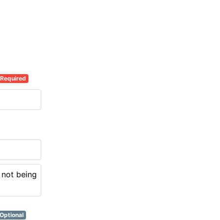
Required
t being
Optional