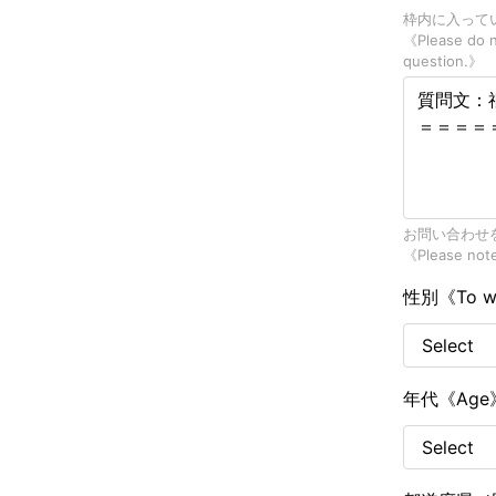
枠内に入って
《Please do no
question.》
お問い合わせ
《Please note 
性別《To whi
年代《Ag