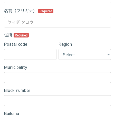
名前（フリガナ）
Required
住所
Required
Postal code
Region
Municipality
Block number
Building