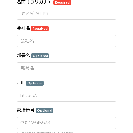
名前（フリガナ）
Required
会社名
Required
部署名
Optional
URL
Optional
電話番号
Optional
Number of characters 20 or less