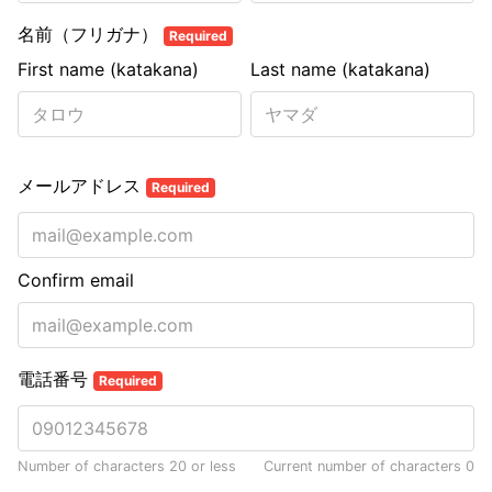
名前（フリガナ）
Required
First name (katakana)
Last name (katakana)
メールアドレス
Required
Confirm email
電話番号
Required
Number of characters 20 or less
Current number of characters
0