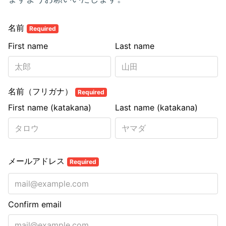
名前
Required
First name
Last name
名前（フリガナ）
Required
First name (katakana)
Last name (katakana)
メールアドレス
Required
Confirm email