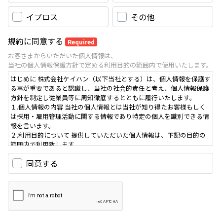
イプロス
その他
規約に同意する
Required
お客さまからいただいた個人情報は、
当社の個人情報保護方針で定める利用目的の範囲内で使用いたします。
はじめに 株式会社ケイハン（以下当社とする）は、個人情報を保護す
る事が重要であると認識し、当社の社会的責任と考え、個人情報保護
方針を制定し従業員等に周知徹底するとともに履行いたします。
１.個人情報の内容 当社の個人情報とは当社が知り得たお客様もしく
は採用・雇用管理活動に関する情報であり特定の個人を識別できる情
報を言います。
２.利用目的について 提供していただいた個人情報は、下記の目的の
範囲内で利用致します。
・商品やサービス販売のため
同意する
・商品やサービスに関する関連情報の提供のため
・商品やサービスの改良・向上のため
・原材料・資機材・サービス購入のため
・安全管理のため
・商法に基づく権利の行使、義務の履行のため
・採用活動業務のため
・法令の定め又は行政当局の通達・指導に基づく対応を行う事