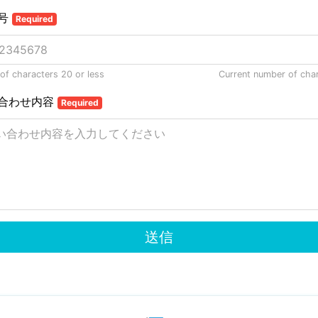
号
Required
f characters 20 or less
Current number of cha
合わせ内容
Required
送信