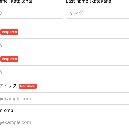
name (katakana)
Last name (katakana)
名
Required
名
Required
アドレス
Required
m email