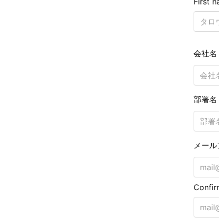
First 
会社
部署
メール
Confir