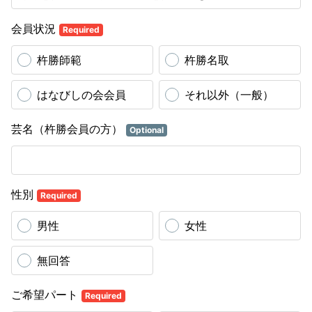
会員状況
Required
杵勝師範
杵勝名取
はなびしの会会員
それ以外（一般）
芸名（杵勝会員の方）
Optional
性別
Required
男性
女性
無回答
ご希望パート
Required