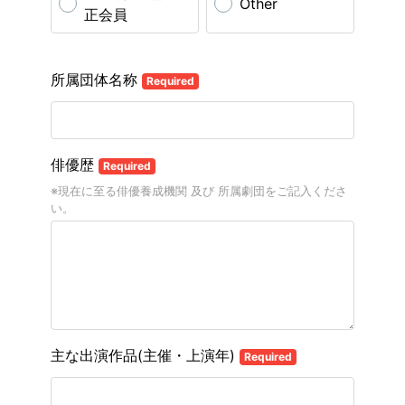
Other
正会員
所属団体名称
Required
俳優歴
Required
※現在に至る俳優養成機関 及び 所属劇団をご記入くださ
い。
主な出演作品(主催・上演年)
Required