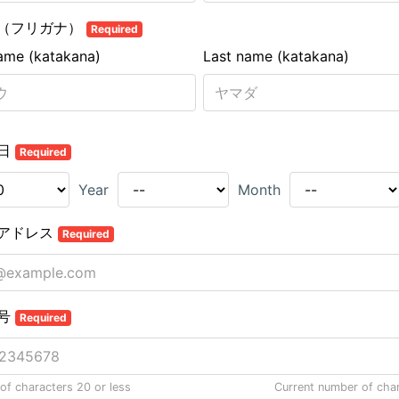
（フリガナ）
Required
name (katakana)
Last name (katakana)
日
Required
Year
Month
アドレス
Required
号
Required
f characters 20 or less
Current number of cha