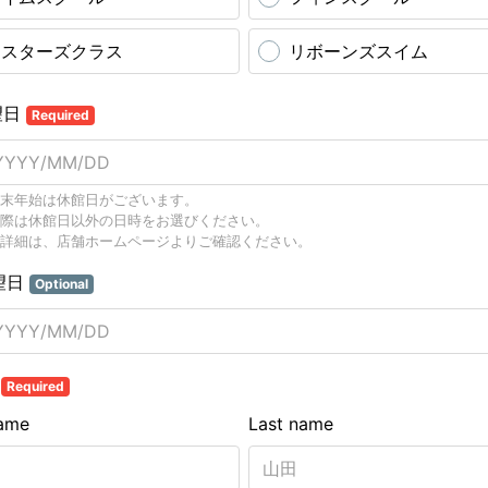
マスターズクラス
リボーンズスイム
望日
Required
末年始は休館日がございます。
際は休館日以外の日時をお選びください。
詳細は、店舗ホームページよりご確認ください。
望日
Optional
前
Required
name
Last name