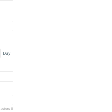
Day
racters
0