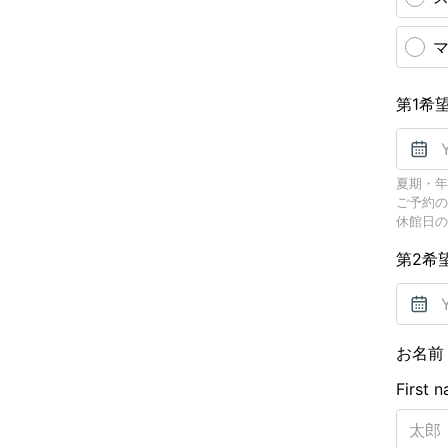
第1希
夏期・年
ご予約の
休館日の
第2希
お名
First 