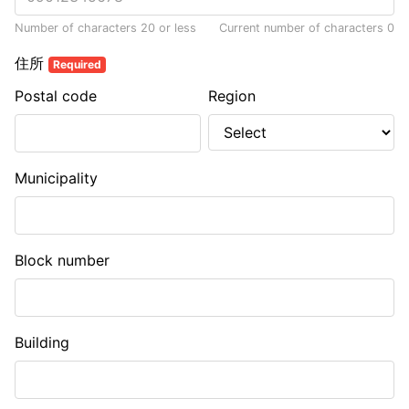
Number of characters 20 or less
Current number of characters
0
住所
Required
Postal code
Region
Municipality
Block number
Building