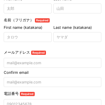
名前（フリガナ）
Required
First name (katakana)
Last name (katakana)
メールアドレス
Required
Confirm email
電話番号
Required