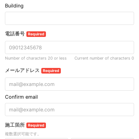
Building
電話番号
Required
Number of characters 20 or less
Current number of characters
0
メールアドレス
Required
Confirm email
施工箇所
Required
複数選択可能です。