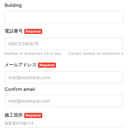
Building
電話番号
Required
Number of characters 20 or less
Current number of characters
0
メールアドレス
Required
Confirm email
施工箇所
Required
複数選択可能です。