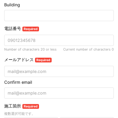
Building
電話番号
Required
Number of characters 20 or less
Current number of characters
0
メールアドレス
Required
Confirm email
施工箇所
Required
複数選択可能です。