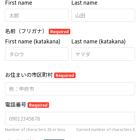
First name
Last name
名前（フリガナ）
Required
First name (katakana)
Last name (katakana)
お住まいの市区町村
Required
電話番号
Required
Number of characters 20 or less
Current number of characters
0