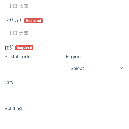
フリガナ
Required
住所
Required
Postal code
Region
City
Building