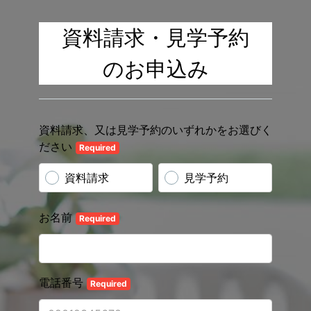
資料請求・見学予約

のお申込み
資料請求、又は見学予約のいずれかをお選びく
ださい
Required
資料請求
見学予約
お名前
Required
電話番号
Required