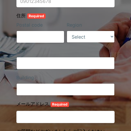
住所
Required
Postal code
Region
City
Building
メールアドレス
Required