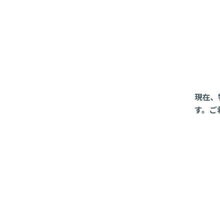
現在、
す。ご