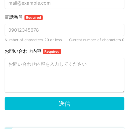
電話番号
Required
Number of characters 20 or less
Current number of characters
0
お問い合わせ内容
Required
送信