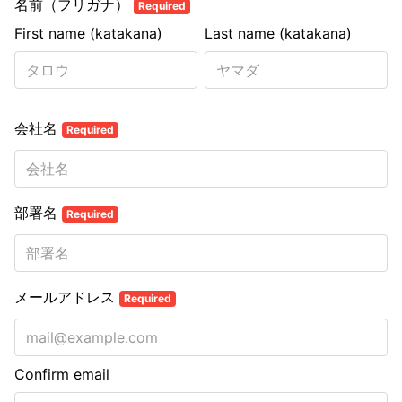
名前（フリガナ）
Required
First name (katakana)
Last name (katakana)
会社名
Required
部署名
Required
メールアドレス
Required
Confirm email