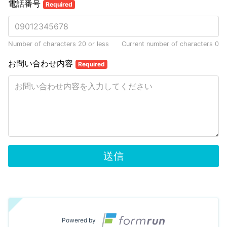
電話番号
Required
Number of characters 20 or less
Current number of characters
0
お問い合わせ内容
Required
送信
Powered by