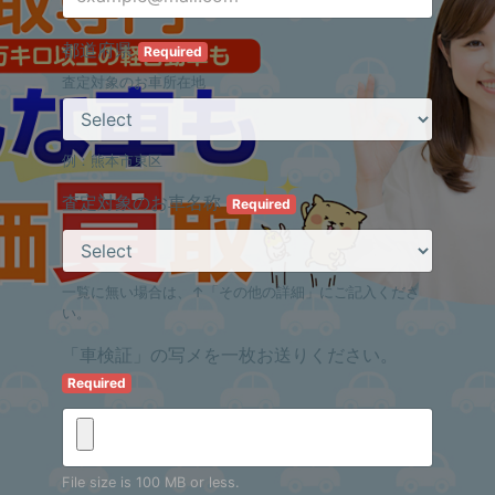
都道府県
Required
査定対象のお車所在地
例：熊本市東区
査定対象のお車名称
Required
一覧に無い場合は、↑「その他の詳細」にご記入くださ
い。
「車検証」の写メを一枚お送りください。
Required
File size is 100 MB or less.